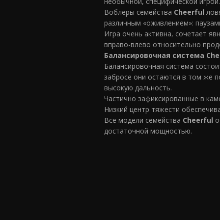
необычной, специфической игрой.
Воблеры семейства
Cheerful
ловя
различным «оживлением»: паузами
Игра очень активна, сочетает яв
вправо-влево относительно прод
Балансировочная система Che
Балансировочная система состоит
забросе они остаются в том же п
высокую дальность.
Частично зафиксированные в каме
Низкий центр тяжести обеспечива
Все модели семейства
Cheerful
о
достаточной мощностью.