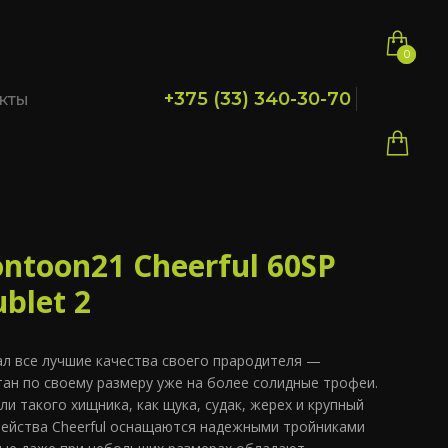
0
0
+375 (33) 340-30-70
кты
ntoon21 Cheerful 60SP
blet 2
вал все лучшие качества своего прародителя —
итан по своему размеру уже на более солидные трофеи.
и такого хищника, как щука, судак, жерех и крупный
мейства Cheerful оснащаются надежными тройниками