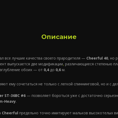
Описание
ал все лучшие качества своего прародителя —
Cheerful 40
, но 
ент выпускается две модификации
,
различающиеся степенью пл
Заглубление обоих — от
0,4
до
0,6
м.
яют ему сочетаться не только с легкой спиннинговой, но и с д
r ST-36BC #6
— позволяет бороться уже с достаточно серьезн
m-Heavy
.
а
Cheerful
предельно точно имитируют мальков высокотелых ви