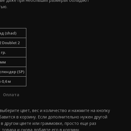
рые даже при небольших размерах обладают
тью.
д (shad)
2 Doublet 2
 гр.
 мм
спендер (SP)
4-0,6 м
Оплата
 выберите цвет, вес и количество и нажмите на кнопку
обавится в корзину. Если дополнительно нужен другой
 в другом цвете или граммовке, просто еще раз
 товара и снова добавте его в корзину.