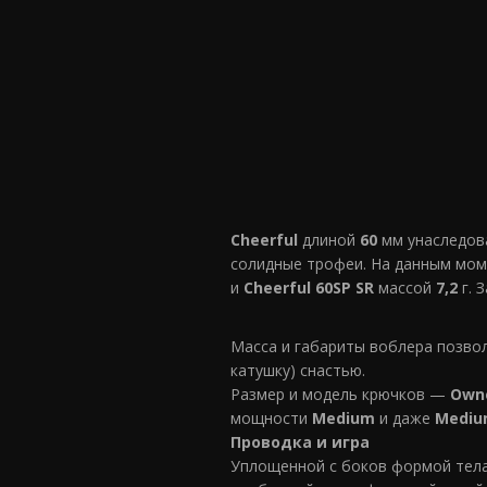
Cheerful
длиной
60
мм унаследов
солидные трофеи. На данным мом
и
Cheerful 60SP SR
массой
7,2
г. 
Масса и габариты воблера позвол
катушку) снастью.
Размер и модель крючков —
Owne
мощности
Medium
и даже
Mediu
Проводка и игра
Уплощенной с боков формой тел