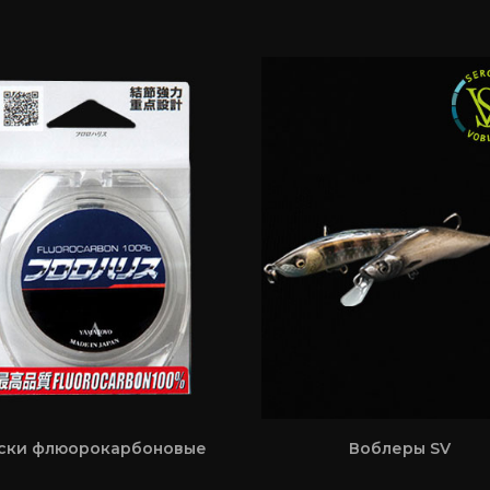
ски флюорокарбоновые
Воблеры SV