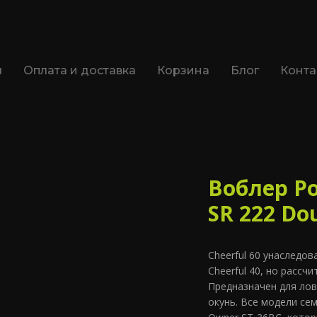
я
Оплата и доставка
Корзина
Блог
Конта
Воблер Po
SR 222 Dou
Cheerful 60 унаследо
Cheerful 40, но рассч
Предназначен для ловл
окунь. Все модели се