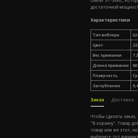
Owner ST-36BC, кото
достаточной мощнос
Характеристики
Тип воблера
Шэ
Цвет
22
Вес приманки
7.2
Длина приманки
60
Плавучесть
Су
Заглубление
0,
Заказ
Доставка
Чтобы сделать заказ,
"В корзину". Товар д
товар или же этот, но
выберите тот вариант