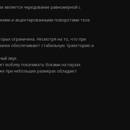
ым является чередование равномерной с
яркими и акцентированными поворотами тела
рых ограничена. Несмотря на то, что при
иманки обеспечивают стабильную траекторию и
ый звук.
ет воблер покачивать боками на паузах.
аже при небольших размерах обладают