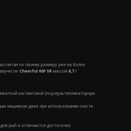
рассчитан по своему размеру уже на более
авучести:
Cheerful 60F
SR
массой
6,7
г
еликатной кастинговой (под мультипликаторную
ым хищником даже при использовании снасти
дов рыб и отличаются достаточно