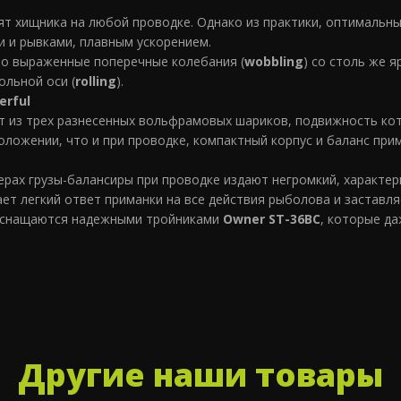
т хищника на любой проводке. Однако из практики, оптимальн
 и рывками, плавным ускорением.
но выраженные поперечные колебания (
wobbling
) со столь же 
ольной оси (
rolling
).
erful
 из трех разнесенных вольфрамовых шариков, подвижность кото
оложении, что и при проводке, компактный корпус и баланс пр
рах грузы-балансиры при проводке издают негромкий, характерн
ет легкий ответ приманки на все действия рыболова и заставля
снащаются надежными тройниками
Owner ST-36BC
, которые д
Другие наши товары