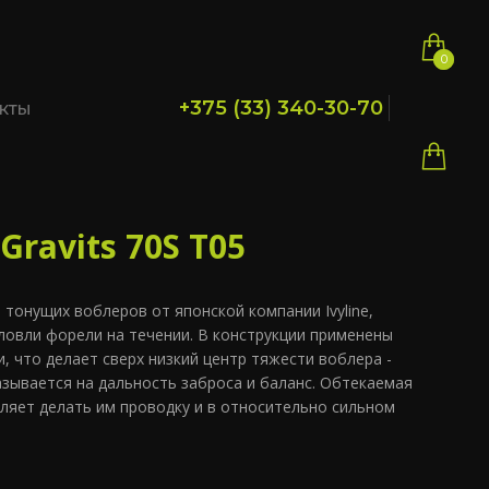
0
0
+375 (33) 340-30-70
кты
Gravits 70S T05
рия тонущих воблеров от японской компании Ivyline,
ловли форели на течении. В конструкции применены
 что делает сверх низкий центр тяжести воблера -
зывается на дальность заброса и баланс. Обтекаемая
оляет делать им проводку и в относительно сильном