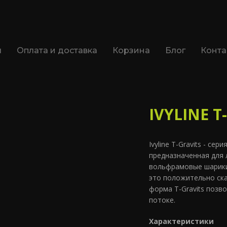
я
Оплата и доставка
Корзина
Блог
Конта
IVYLINE T-
Ivyline T-Gravits - се
предназначенная для 
вольфрамовые шарики,
это положительно ска
форма T-Gravits позв
потоке.
Характеристики