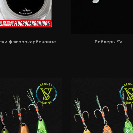
ски флюорокарбоновые
Воблеры SV