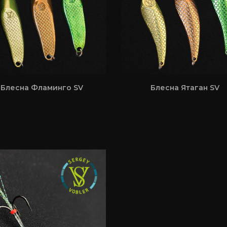
Блесна Фламинго SV
Блесна Ятаган SV