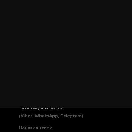
info@svobler.by
+375 (33) 340-30-70
(Viber, WhatsApp, Telegram)
Наши соцсети