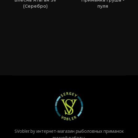
Блесна Ятаган SV
Приманка Груша -
(Серебро)
пуля
SVobler.by интернет-магазин рыболовных приманок
ручной работы.