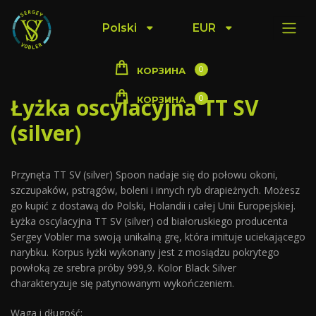
Polski
EUR
0
КОРЗИНА
Łyżka oscylacyjna TT SV
0
КОРЗИНА
(silver)
Przynęta TT SV (silver) Spoon nadaje się do połowu okoni,
szczupaków, pstrągów, boleni i innych ryb drapieżnych. Możesz
go kupić z dostawą do Polski, Holandii i całej Unii Europejskiej.
Łyżka oscylacyjna TT SV (silver) od białoruskiego producenta
Sergey Vobler ma swoją unikalną grę, która imituje uciekającego
narybku. Korpus łyżki wykonany jest z mosiądzu pokrytego
powłoką ze srebra próby 999,9. Kolor Black Silver
charakteryzuje się patynowanym wykończeniem.
Waga i długość: