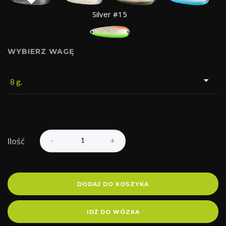
Silver #15
WYBIERZ WAGĘ
Ilość
DODAJ DO KOSZYKA
IDŹ DO WÓZKA