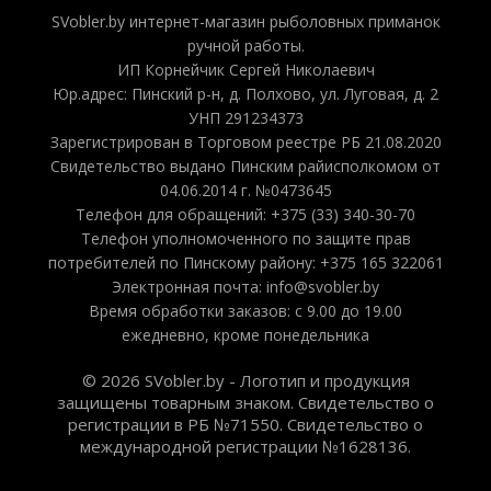
SVobler.by интернет-магазин рыболовных приманок
ручной работы.
ИП Корнейчик Сергей Николаевич
Юр.адрес: Пинский р-н, д. Полхово, ул. Луговая, д. 2
УНП 291234373
Зарегистрирован в Торговом реестре РБ 21.08.2020
Свидетельство выдано Пинским райисполкомом от
04.06.2014 г. №0473645
Телефон для обращений: +375 (33) 340-30-70
Телефон уполномоченного по защите прав
потребителей по Пинскому району: +375 165 322061
Электронная почта: info@svobler.by
Время обработки заказов: с 9.00 до 19.00
ежедневно, кроме понедельника
© 2026 SVobler.by - Логотип и продукция
защищены товарным знаком. Свидетельство о
регистрации в РБ №71550. Свидетельство о
международной регистрации №1628136.