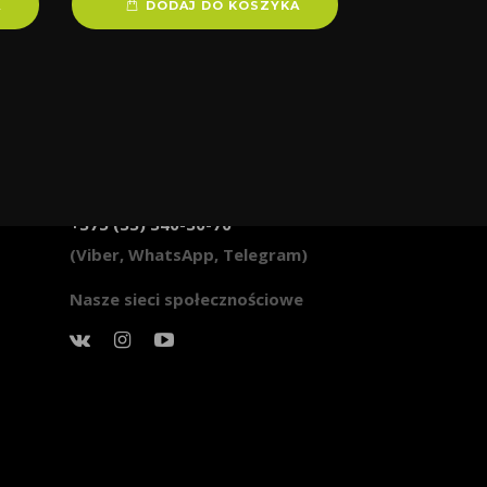
A
DODAJ DO KOSZYKA
info@svobler.by
+375 (33) 340-30-70
(Viber, WhatsApp, Telegram)
Nasze sieci społecznościowe