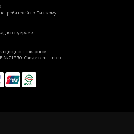
0
потребителей по Пинскому
ежедневно, кроме
ия защищены товарным
РБ №71550. Свидетельство о