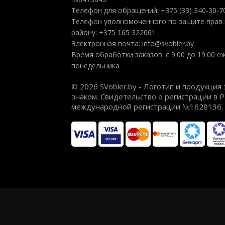
Телефон для обращений: +375 (33) 340-30-7
Телефон уполномоченного по защите прав 
району: +375 165 322061
Электронная почта: info@svobler.by
Время обработки заказов: с 9.00 до 19.00 
понедельника
© 2026 SVobler.by - Логотип и продукц
знаком. Свидетельство о регистрации в 
международной регистрации №1628136.