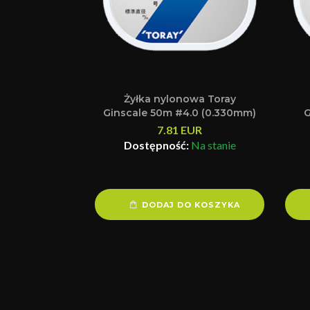
Żyłka nylonowa Toray
Ginscale 50m #4.0 (0.330mm)
G
7.81
EUR
Dostępność:
Na stanie
DODAJ DO KOSZYKA