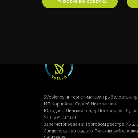
DODAJ DO KOSZYKA
SVobler.by интернет-магазин рыболовных п
ИП Корнейчик Сергей Николаевич
Юр.адрес: Пинский р-н, д. Полхово, ул. Лугова
УНП 291234373
Зарегистрирован в Торговом реестре РБ 21.
Свидетельство выдано Пинским райисполком
№0473645