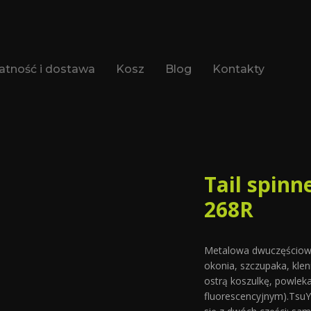
atność i dostawa
Kosz
Blog
Kontakty
Tail spinn
268R
Metalowa dwuczęściowa
okonia, szczupaka, klen
ostrą koszulkę, powlek
fluorescencyjnym).TsuY