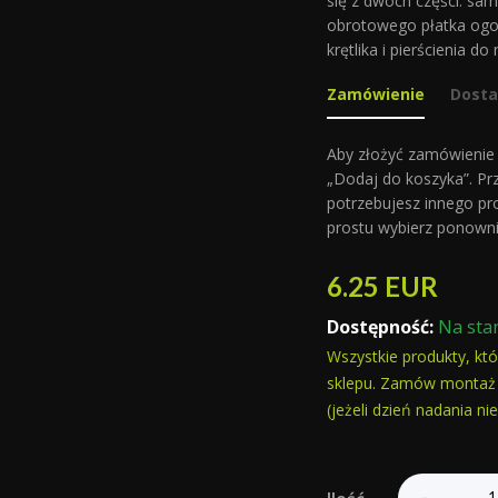
się z dwóch części: sa
obrotowego płatka ogo
krętlika i pierścienia do
Zamówienie
Dost
Aby złożyć zamówienie n
„Dodaj do koszyka”. Pr
potrzebujesz innego pr
prostu wybierz ponowni
6.25
EUR
Dostępność:
Na sta
Wszystkie produkty, kt
sklepu. Zamów montaż 
(jeżeli dzień nadania n