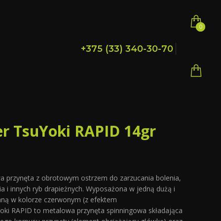
0
0
+375 (33) 340-30-70
er TsuYoki RAPID 14gr
 przynęta z obrotowym ostrzem do zarzucania bolenia,
ia i innych ryb drapieżnych. Wyposażona w jedną dużą i
aną w kolorze czerwonym (z efektem
oki RAPID to metalowa przynęta spinningowa składająca