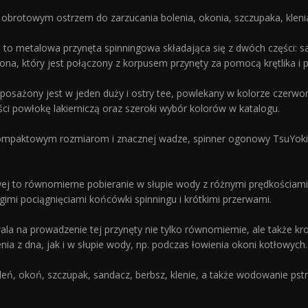
brotowym ostrzem do zarzucania bolenia, okonia, szczupaka, klenia 
 to metalowa przynęta spinningowa składająca się z dwóch części: 
a, który jest połączony z korpusem przynęty za pomocą krętlika i pi
sażony jest w jeden duży i ostry tee, powlekany w kolorze czerwo
ci powłokę lakierniczą oraz szeroki wybór kolorów w katalogu.
 kompaktowym rozmiarom i znacznej wadze, spinner ogonowy TsuYoki 
j to równomierne pobieranie w słupie wody z różnymi prędkościami, 
imi pociągnięciami końcówki spinningu i krótkimi przerwami.
a na prowadzenie tej przynęty nie tylko równomiernie, ale także kr
a z dna, jak i w słupie wody, np. podczas łowienia okoni kotłowych.
eń, okoń, szczupak, sandacz, berbsz, klenie, a także wodowanie pst