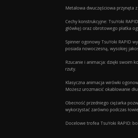
Metalowa dwuczęściowa przynęta z o
Cechy konstrukcyjne: TsuYoki RAPID
główkę) oraz obrotowego płatka ogon
Spinner ogonowy TsuYoki RAPID wypo
posiada nowoczesną, wysokiej jakoś
Rzucanie i animacja: dzięki swoim
rzuty.
Klasyczna animacja wirówki ogonowe
Możesz urozmaicić okablowanie dług
Obecność przedniego ciężarka pozwal
wykorzystać zarówno podczas łowieni
Docelowe trofea TsuYoki RAPID: bol