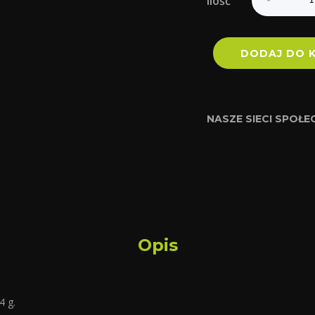
Ilość
DODAJ DO 
NASZE SIECI SPOŁ
Opis
 g.