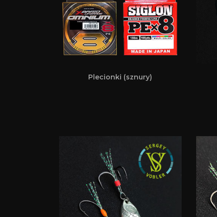
Plecionki (sznury)