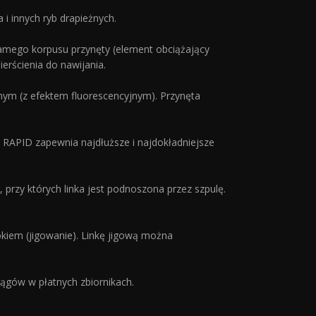
i innych ryb drapieżnych.
samego korpusu przynęty (element obciążający
erścienia do nawijania.
nym (z efektem fluorescencyjnym). Przynęta
RAPID zapewnia najdłuższe i najdokładniejsze
przy których linka jest podnoszona przez szpulę.
okiem (jigowanie). Linkę jigową można
rągów w płatnych zbiornikach.