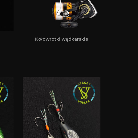
Kołowrotki wędkarskie