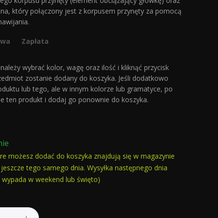
mego korpusu przynęty (element obciążający główkę) oraz
na, który połączony jest z korpusem przynęty za pomocą
 nawijania.
awa
Zapłata
ależy wybrać kolor, wagę oraz ilość i kliknąć przycisk
zedmiot zostanie dodany do koszyka. Jeśli dodatkowo
oduktu lub tego, ale w innym kolorze lub gramatyce, po
e ten produkt i dodaj go ponownie do koszyka.
nie
óre możesz dodać do koszyka znajdują się w magazynie
jeszcze tego samego dnia. Wysyłka następnego dnia
ie wypada w weekend lub święto)